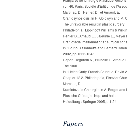
Française de Chirurgie Plastique Reconstr
vol. 46. Paris, Société d’Edition de l’As
Marchac, D., Renier, D., et Arnaud, E.
Craniosynostosis. In R. Goldwyn and M. 
The unfavorable result in plastic surgery
Philadelphia : Lippincott Williams & Wilk
Renier D., Arnaud E., Lajeunie E., Meyer 
Craniofacial malformations : surgical cons
In : Bruno Bissonnette and Bernard Dalens
2002, pp 1333-1345
Capon-Degardin N., Brunelle F., Arnaud E
The skull.
In : Helen Carty, Francis Brunelle, David 
Chapter 12.2. Philadelphia, Elsevier Chu
Marchac, D.
Kraniofaziale Chirurgie. In A. Berger and 
Plastiche Chirurgie, Kopf und hals
Heidelberg : Springer 2005, p.1-24
Papers