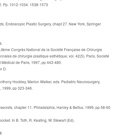
. 2. Pp. 1012-1034. 1538-1573
eds. Endoscopic Plastic Surgery, chapt 27. New York, Springer
s.
LIIème Congrès National de la Société Française de Chirurgie
nnales de chirurgie plastique esthétique, vol. 42(5). Paris, Société
t Médical de Paris, 1997, pp 443-480.
r D.
nthony Hockley, Marion Walker, eds. Pediatric Neurosurgery,
e, 1999, pp 323-346.
y secrets, chapter 11. Philadelphia, Hanley & Belfus, 1999, pp 58-60
cket. In B. Toth, R. Keating, W. Stewart (Ed).
08