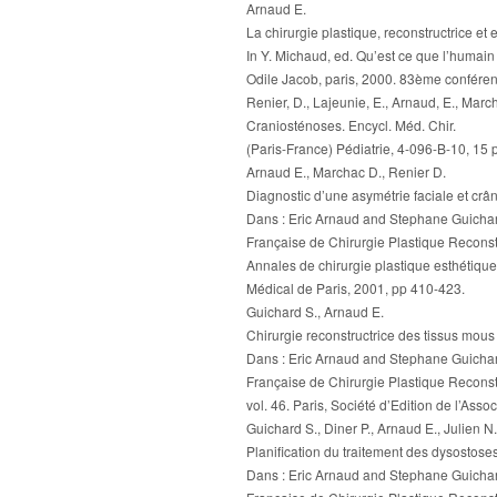
Arnaud E.
La chirurgie plastique, reconstructrice et 
In Y. Michaud, ed. Qu’est ce que l’humain
Odile Jacob, paris, 2000. 83ème conféren
Renier, D., Lajeunie, E., Arnaud, E., March
Craniosténoses. Encycl. Méd. Chir.
(Paris-France) Pédiatrie, 4-096-B-10, 15 
Arnaud E., Marchac D., Renier D.
Diagnostic d’une asymétrie faciale et crân
Dans : Eric Arnaud and Stephane Guichar
Française de Chirurgie Plastique Reconstr
Annales de chirurgie plastique esthétique,
Médical de Paris, 2001, pp 410-423.
Guichard S., Arnaud E.
Chirurgie reconstructrice des tissus mou
Dans : Eric Arnaud and Stephane Guichar
Française de Chirurgie Plastique Reconstr
vol. 46. Paris, Société d’Edition de l’As
Guichard S., Diner P., Arnaud E., Julien N.
Planification du traitement des dysostose
Dans : Eric Arnaud and Stephane Guichar