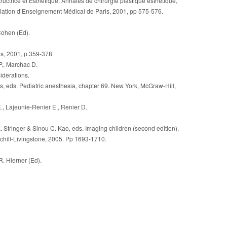
uctrice et Esthétique. Annales de chirurgie plastique esthétique,
sociation d’Enseignement Médical de Paris, 2001, pp 575-576.
Cohen (Ed).
ins, 2001, p.359-378
P., Marchac D.
iderations.
, eds. Pediatric anesthesia, chapter 69. New York, McGraw-Hill,
., Lajeunie-Renier E., Renier D.
A. Stringer & Sinou C. Kao, eds. Imaging children (second edition).
rchill-Livingstone, 2005. Pp 1693-1710.
R. Hierner (Ed).