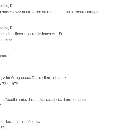
enier, D.
énoses avec mobilisation du Bandeau Frontal. Neurochirurgie
enier, D.
rbitaires liées aux craniosténoses J. Fr.
is. 1978
enosis
t, After Gangrenous Destruction in Infancy
26-731. 1979
hez l’adulte après destruction par abcès dans l’enfance
79
des facio- craniosténoses
1979