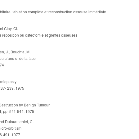
bitaire : ablation complète et reconstruction osseuse immédiate
et Clay, Cl.
ar reposition ou ostéotomie et greffes osseuses
n, J., Bouchta, M.
u crane et de la face
974
anioplasty
 237- 239. 1975
r Destruction by Benign Tumour
4, pp. 541-544. 1975
and Dufourmentel, C.
icro-orbitism
486-491. 1977