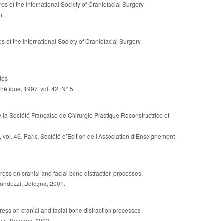
es of the International Society of Craniofacial Surgery
p
s of the International Society of Craniofacial Surgery
les
hétique, 1997. vol. 42, N° 5
a Société Française de Chirurgie Plastique Reconstructrice et
 vol. 46. Paris, Société d’Edition de l’Association d’Enseignement
ress on cranial and facial bone distraction processes.
Monduzzi, Bologna, 2001.
ress on cranial and facial bone distraction processes
uzzi, Bologna, 2003