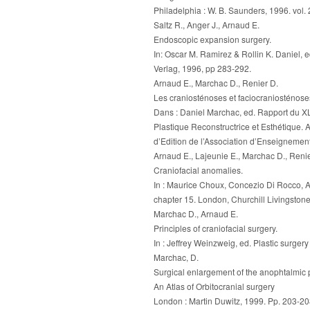
Philadelphia : W. B. Saunders, 1996. vol
Saltz R., Anger J., Arnaud E.
Endoscopic expansion surgery.
In: Oscar M. Ramirez & Rollin K. Daniel, 
Verlag, 1996, pp 283-292.
Arnaud E., Marchac D., Renier D.
Les craniosténoses et faciocraniosténose
Dans : Daniel Marchac, ed. Rapport du X
Plastique Reconstructrice et Esthétique. A
d’Edition de l’Association d’Enseignemen
Arnaud E., Lajeunie E., Marchac D., Renie
Craniofacial anomalies.
In : Maurice Choux, Concezio Di Rocco, A
chapter 15. London, Churchill Livingston
Marchac D., Arnaud E.
Principles of craniofacial surgery.
In : Jeffrey Weinzweig, ed. Plastic surger
Marchac, D.
Surgical enlargement of the anophtalmic po
An Atlas of Orbitocranial surgery
London : Martin Duwitz, 1999. Pp. 203-2