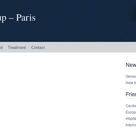
p – Paris
ed
Treatment
Contact
New
Genev
How t
Frie
Centre
Europe
Hôpit
Intern