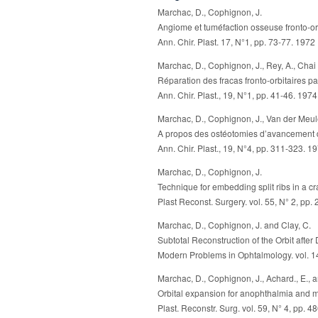
Marchac, D., Cophignon, J.
Angiome et tuméfaction osseuse fronto-or
Ann. Chir. Plast. 17, N°1, pp. 73-77. 1972
Marchac, D., Cophignon, J., Rey, A., Chai 
Réparation des fracas fronto-orbitaires p
Ann. Chir. Plast., 19, N°1, pp. 41-46. 1974
Marchac, D., Cophignon, J., Van der Meule
A propos des ostéotomies d’avancement d
Ann. Chir. Plast., 19, N°4, pp. 311-323. 1
Marchac, D., Cophignon, J.
Technique for embedding split ribs in a cr
Plast Reconst. Surgery. vol. 55, N° 2, pp.
Marchac, D., Cophignon, J. and Clay, C.
Subtotal Reconstruction of the Orbit afte
Modern Problems in Ophtalmology. vol. 1
Marchac, D., Cophignon, J., Achard., E., 
Orbital expansion for anophthalmia and m
Plast. Reconstr. Surg. vol. 59, N° 4, pp. 