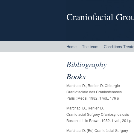
Craniofacial Grou
Home
The team
Conditions Treat
Bibliography
Books
Marchac, D., Renier, D. Chirurgie
Craniofaciale des Craniosténoses
Paris : Medsi, 1982. 1 vol., 176 p
Marchac, D., Renier, D.
Craniofacial Surgery Craniosynostosis
Boston : Little Brown, 1982. 1 vol., 201 p.
Marchac, D. (Ed) Craniofacial Surgery