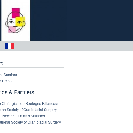
s
a Seminar
o Help ?
nds & Partners
 Chirurgical de Boulogne Billancourt
an Society of Craniofacial Surgery
al Necker – Enfants Malades
ational Society of Craniofacial Surgery