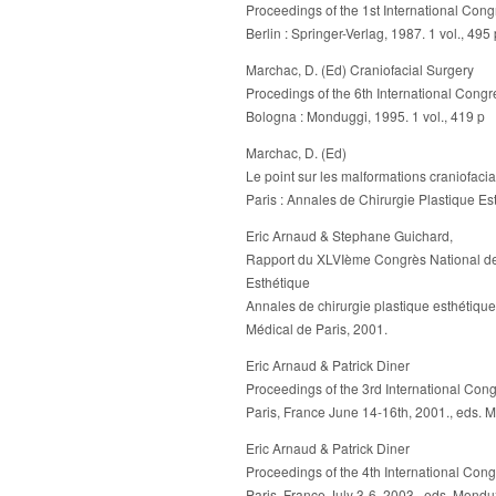
Proceedings of the 1st International Congr
Berlin : Springer-Verlag, 1987. 1 vol., 495 
Marchac, D. (Ed) Craniofacial Surgery
Procedings of the 6th International Congre
Bologna : Monduggi, 1995. 1 vol., 419 p
Marchac, D. (Ed)
Le point sur les malformations craniofacia
Paris : Annales de Chirurgie Plastique Est
Eric Arnaud & Stephane Guichard,
Rapport du XLVIème Congrès National de l
Esthétique
Annales de chirurgie plastique esthétique,
Médical de Paris, 2001.
Eric Arnaud & Patrick Diner
Proceedings of the 3rd International Cong
Paris, France June 14-16th, 2001., eds. 
Eric Arnaud & Patrick Diner
Proceedings of the 4th International Cong
Paris, France July 3-6, 2003., eds. Mond