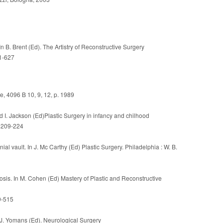
 B. Brent (Ed). The Artistry of Reconstructive Surgery
21-627
ie, 4096 B 10, 9, 12, p. 1989
d I. Jackson (Ed)Plastic Surgery in infancy and chilhood
. 209-224
ial vault. In J. Mc Carthy (Ed) Plastic Surgery. Philadelphia : W. B.
sis. In M. Cohen (Ed) Mastery of Plastic and Reconstructive
99-515
 J. Yomans (Ed). Neurological Surgery