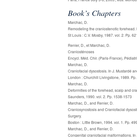
Book’s Chapters
Marchac, D.
Remodeling the craniostenotic forehead. In
St Louis : C.V. Mosby, 1987. vol. 2. Pp. 6
Renier, D., et Marchac, D.
Craniosténoses
Encycl. Méd. Chir. (Paris-France), Pédiatr
Marchac, D.
Craniofacial dysostosis. In J. Mustardé an
London : Churchill Livingstone, 1989. Pp
Marchac, D.
Deformities of the forehead, scalp and cran
Saunders, 1990. vol. 2. Pp. 1538-1573
Marchac, D., and Renier, D.
Craniosynostosis and Craniofacial dysosto
Surgery.
Boston : Little Brown, 1994. vol. 1. Pp. 4
Marchac, D., and Renier, D.
Congenital craniofacial malformations. In