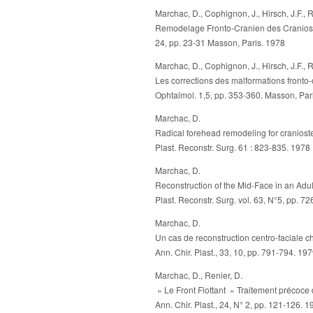
Marchac, D., Cophignon, J., Hirsch, J.F., R
Remodelage Fronto-Cranien des Craniost
24, pp. 23-31 Masson, Paris. 1978
Marchac, D., Cophignon, J., Hirsch, J.F., R
Les corrections des malformations fronto-o
Ophtalmol. 1,5, pp. 353-360. Masson, Par
Marchac, D.
Radical forehead remodeling for craniost
Plast. Reconstr. Surg. 61 : 823-835. 1978
Marchac, D.
Reconstruction of the Mid-Face in an Adul
Plast. Reconstr. Surg. vol. 63, N°5, pp. 7
Marchac, D.
Un cas de reconstruction centro-faciale c
Ann. Chir. Plast., 33, 10, pp. 791-794. 19
Marchac, D., Renier, D.
» Le Front Flottant » Traitement précoce 
Ann. Chir. Plast., 24, N° 2, pp. 121-126. 