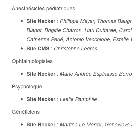
Anesthésistes pédiatriques
Site Necker
:
Philippe Meyer,
Thomas Baug
Blanot,
Brigitte Charron,
Hari Cuttaree, Caro
Catherine Perié, Antonio Vecchione, Estelle
Site CMS
:
Christophe Legros
Ophtalmologistes
Site Necker
:
Marie Andrée Espinasse Berr
Psychologue
Site Necker
:
Leslie Pamphile
Généticiens
Site Necker
:
Martine Le Merrer, Geneviève 